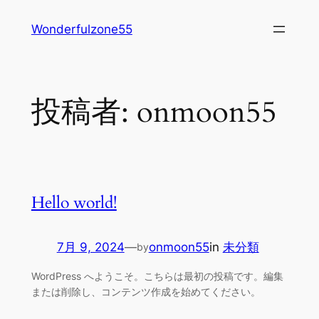
内
Wonderfulzone55
容
を
ス
キ
投稿者:
onmoon55
ッ
プ
Hello world!
7月 9, 2024
—
onmoon55
in
未分類
by
WordPress へようこそ。こちらは最初の投稿です。編集
または削除し、コンテンツ作成を始めてください。